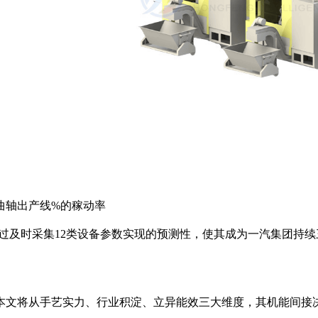
曲轴出产线%的稼动率
通过及时采集12类设备参数实现的预测性，使其成为一汽集团持
文将从手艺实力、行业积淀、立异能效三大维度，其机能间接决