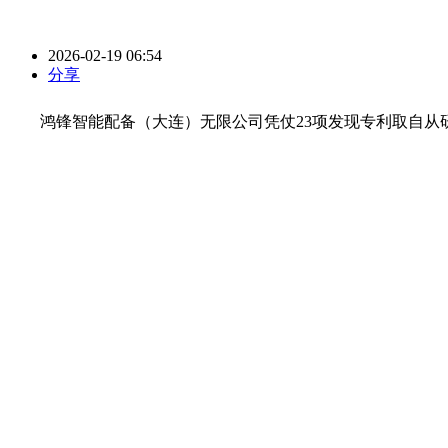
2026-02-19 06:54
分享
鸿锋智能配备（大连）无限公司凭仗23项发现专利取自从研