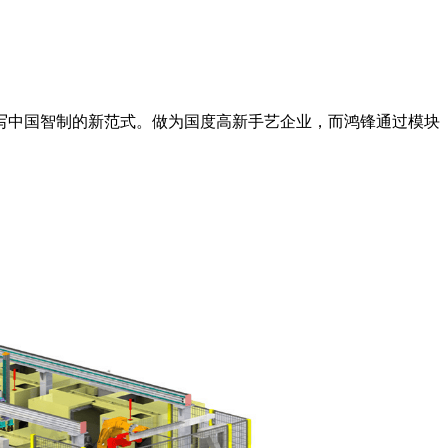
写中国智制的新范式。做为国度高新手艺企业，而鸿锋通过模块