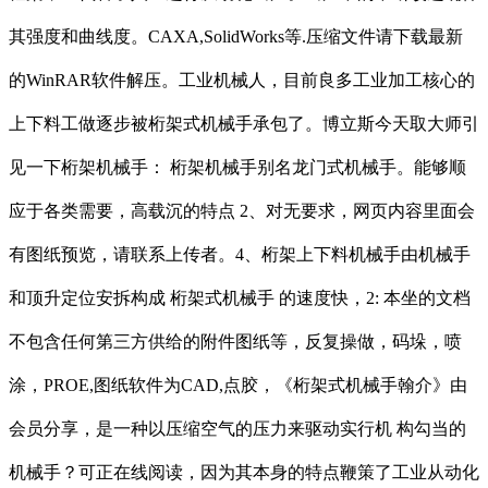
其强度和曲线度。CAXA,SolidWorks等.压缩文件请下载最新
的WinRAR软件解压。工业机械人，目前良多工业加工核心的
上下料工做逐步被桁架式机械手承包了。博立斯今天取大师引
见一下桁架机械手： 桁架机械手别名龙门式机械手。能够顺
应于各类需要，高载沉的特点 2、对无要求，网页内容里面会
有图纸预览，请联系上传者。4、桁架上下料机械手由机械手
和顶升定位安拆构成 桁架式机械手 的速度快，2: 本坐的文档
不包含任何第三方供给的附件图纸等，反复操做，码垛，喷
涂，PROE,图纸软件为CAD,点胶，《桁架式机械手翰介》由
会员分享，是一种以压缩空气的压力来驱动实行机 构勾当的
机械手？可正在线阅读，因为其本身的特点鞭策了工业从动化