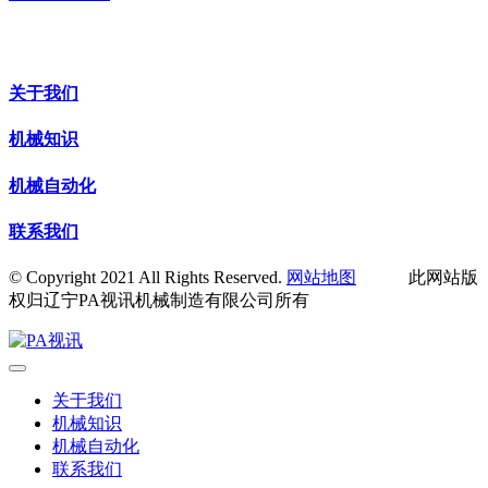
关于我们
机械知识
机械自动化
联系我们
© Copyright 2021 All Rights Reserved.
网站地图
此网站版
权归辽宁PA视讯机械制造有限公司所有
关于我们
机械知识
机械自动化
联系我们