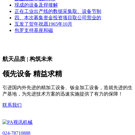
现成的设备及焊接解
正在工业出产线的数据采集取、设备节制
四、本次募集资金投资项目取公司营业的
互发了贺年祝愿1965年10月
包罗支持基座和磁
航天品质 | 构筑未来
领先设备 精益求精
引进国内外先进的精加工设备、钣金加工设备，造就先进的生
产基地，为先进技术方案的迅速实施提供了有力的保障！
联系我们
024-78710888