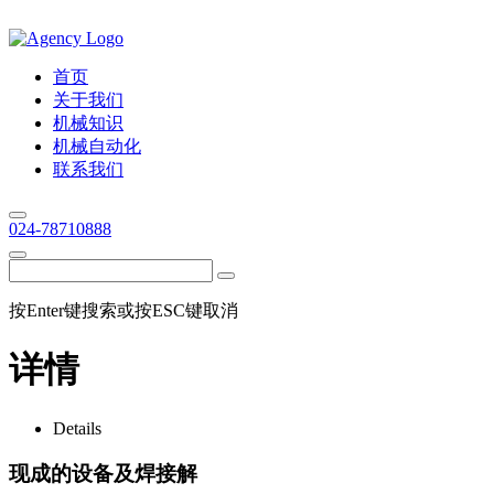
首页
关于我们
机械知识
机械自动化
联系我们
024-78710888
按Enter键搜索或按ESC键取消
详情
Details
现成的设备及焊接解