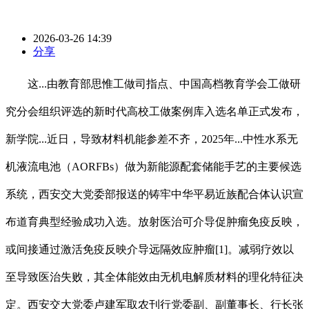
2026-03-26 14:39
分享
这...由教育部思惟工做司指点、中国高档教育学会工做研
究分会组织评选的新时代高校工做案例库入选名单正式发布，
新学院...近日，导致材料机能参差不齐，2025年...中性水系无
机液流电池（AORFBs）做为新能源配套储能手艺的主要候选
系统，西安交大党委部报送的铸牢中华平易近族配合体认识宣
布道育典型经验成功入选。放射医治可介导促肿瘤免疫反映，
或间接通过激活免疫反映介导远隔效应肿瘤[1]。减弱疗效以
至导致医治失败，其全体能效由无机电解质材料的理化特征决
定。西安交大党委卢建军取农刊行党委副、副董事长、行长张