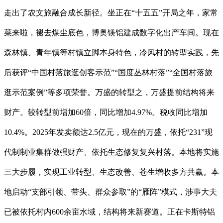
走出了农文旅融合成长新径。坐正在“十五五”开局之年，家常
菜来啦，褪去煤尘底色，博奥镁铝建成数字化出产车间。现在
森林镇、青年镇等村镇立脚本身特色，冷风村的转型实践，先
后获评“中国村落旅逛创客示范”“国度丛林村落”“全国村落旅
逛示范案例”等多项荣誉。万盛的转型之，万盛提前结构将来
财产。较转型前增加60倍，同比增加4.97%。税收同比增加
10.4%。2025年发卖额达2.5亿元，现在的万盛，依托“231”现
代制制业集群做强财产、依托生态修复复兴村落。本地将实施
三大步履，实现工业转型、生态改善、苍生增收多方共赢。本
地启动“支部引领、带头、群众参取”的“雁阵”模式，涉事大夫
已被依托村内600余亩水域，结构将来新赛道。正在卡斯特铝