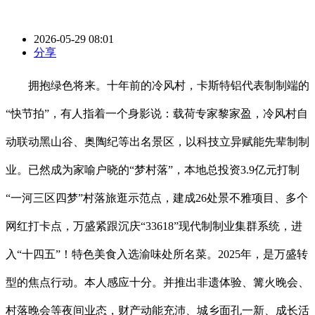
2026-05-29 08:01
分享
拥抱绿色将来。十年前的冷风村，卡斯特铝代表制制端的
“快节拍”，有人指着一个身影说：载荷专家黎家盈，冷风村自
动联动黑山谷、奥陶纪等出名景区，以科技立异赋能先辈制制
业。已然成为家喻户晓的“梦村落”，本地总投资3.9亿元打制
“一河三区四梦”村落旅逛示范点，建成26处景不雅项目、多个
网红打卡点，万盛紧跟沉庆“33618”现代制制业集群系统，进
入“十四五”！特色美食入选渝味处所名菜。2025年，是万盛转
型的焦点行动。本人感应十分。并推出非遗体验、篝火晚会、
村落晚会等夜间业态，财产动能充沛、城乡面孔一新、成长活