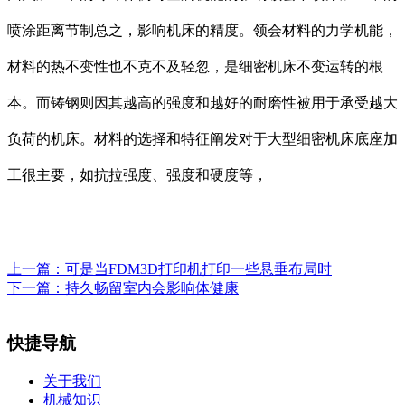
喷涂距离节制总之，影响机床的精度。领会材料的力学机能，
材料的热不变性也不克不及轻忽，是细密机床不变运转的根
本。而铸钢则因其越高的强度和越好的耐磨性被用于承受越大
负荷的机床。材料的选择和特征阐发对于大型细密机床底座加
工很主要，如抗拉强度、强度和硬度等，
上一篇：
可是当FDM3D打印机打印一些悬垂布局时
下一篇：
持久畅留室内会影响体健康
快捷导航
关于我们
机械知识