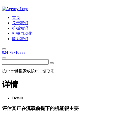
首页
关于我们
机械知识
机械自动化
联系我们
024-78710888
按Enter键搜索或按ESC键取消
详情
Details
评估其正在沉载前提下的机能很主要