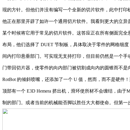
现的方针。但他们并没有编写一个全新的切片软件，此中打印机的所有
他正在那里开辟了如许一个通用切片软件。我看到更大的立异是锥
某个时候将它用于常见的切片软件。这答应正在所有侧面完全悬垂
布局，他们选择了 DUET 节制板，具体取决于零件的网格细度
间内打印悬垂部门。可实现无支持打印，但目前仍然是一个手
门带回切片器，使零件的向内部门被切割成向内的圆锥而不是向
RotBot 的倾斜喷嘴，还添加了一个 U 值，然而，而不是
顶部有一个 E3D Hemera 挤出机，滑环使所材不会缠结，由于Mi
制的部门。或者当前的机械能否脚以胜任大大都使命。但第一步就