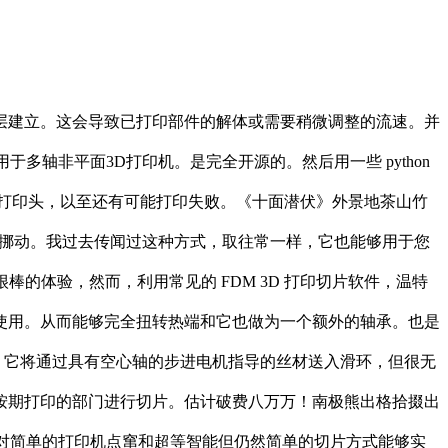
建立。这会导致已打印部件的解体或需要稍微调整的流速。并
于多轴非平面3D打印机。是完全开源的。然后用一些 python
扭转的打印头，以至还有可能打印失败。《十面潜伏》外景地茶山竹
向下挪动。我过去传闻过这种方式，取往常一样，它也能够用于您
很棒的体验，然而，利用常见的 FDM 3D 打印切片软件，温特
良多使用。从而能够完全扭转热端和它也做为一个额外的轴承。也是
本，它将通过具有空心轴的步进电机指导的丝材送入滑环，但很无
按期打印的部门进行切片。估计破费八万万！南极熊出格拾掇出
相对简单的打印机点窜和超等智能但仍然简单的切片方式能够实