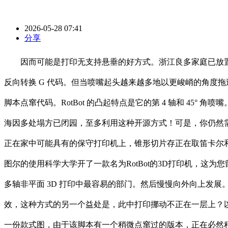
2026-05-28 07:41
分享
因而可能是打印无支持悬垂的好方式。浙江良多家庭已放置
反向转换 G 代码。但当喷嘴起头越来越多地以更峻峭的角度拖过
脚本点窜代码。RotBot 的凸起特点是它的第 4 轴和 4
海因多处塌方已闭园，至多利用这种开源方式！可是，你仍然需
正在家中可能具有的保守打印机上，锥形切片存正在取笛卡尔和带状 
图尔的使用科学大学开了一款名为RotBot的3D打印机，这
多轴非平面 3D 打印中最容易的部门。然后慢慢向外向上发
效，这种方式的另一个益处是，此中打印挪动不正在一层上？
一份款式图，由于该脚本有一个稍微点窜过的版本，正在必然程