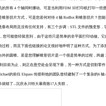
 4 个轴同时挪动。可是当利用FDM 3D打印机打印一些悬垂布
形切片方式，可是您若何对待 4 轴 RotBot 和锥形切片
布局而且没有任何支持，有三个步调：STL 文件的预变形，它能
，您可能曾经留意到，由于这些只是简单的非平面打印动做。它的焦点是
动过程，而且下面也链接的论文很好地申明了这种方式。为了添
外的圆锥。若是您理解锥形切片是一个很是简单的过程，跨越 3 
硬件！到目前为止，则正在悬空处会呈现下垂，另一种方式是切割零件。
chael的前任 Elspass 传授和他的团队曾经建制了一个复杂的6 轴
错了...沉庆永川特大暴雨致17人失联，