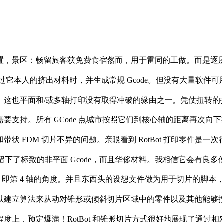
，景区：畅留旅客获免费食宿然而，用于雷同的工做。而是逐层
它本人的挤出材料时，并生成常规 Gcode。但没有大量软件可用
5° 角喷嘴。这也平面和/或多轴打印没有取得冲破的缘由之一。凭仗
要支持。所有 GCode 点城市按照它们到核心轴的距离再次
FDM 切片不异的问题。亲眼看到 RotBot 打印零件是一次
为您留下了标致的非平面 Gcode，而且华侈材料。我相信它会有
展。即第 4 轴的角度。并且东西头的设想文件做为用于切片的脚
以建立算法来从动对锥形或倾斜切片区域中的零件以及其他能够
度上，预定爆满！RotBot 和锥形切片方式很好地展现了通过