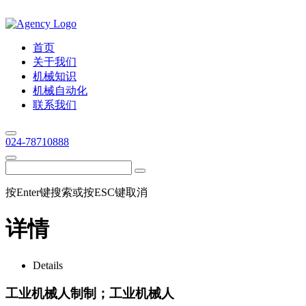
首页
关于我们
机械知识
机械自动化
联系我们
024-78710888
按Enter键搜索或按ESC键取消
详情
Details
工业机械人制制；工业机械人