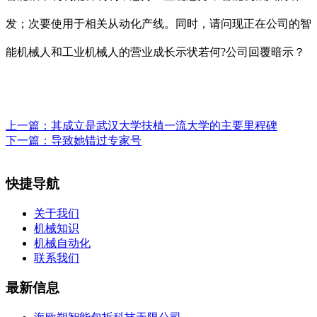
发；次要使用于相关从动化产线。同时，请问现正在公司的智
能机械人和工业机械人的营业成长示状若何?公司回覆暗示？
上一篇：
其成立是武汉大学扶植一流大学的主要里程碑
下一篇：
导致她错过专家号
快捷导航
关于我们
机械知识
机械自动化
联系我们
最新信息