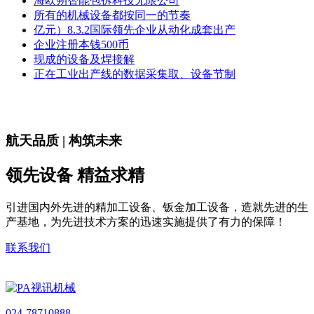
海欧朔智能包拆科技无限公司
所有的机械设备都按同一的节奏
亿元）8.3.2国际领先企业从动化成套出产
企业注册本钱500币
现成的设备及焊接解
正在工业出产线的数据采集取、设备节制
航天品质 | 构筑未来
领先设备 精益求精
引进国内外先进的精加工设备、钣金加工设备，造就先进的生
产基地，为先进技术方案的迅速实施提供了有力的保障！
联系我们
024-78710888