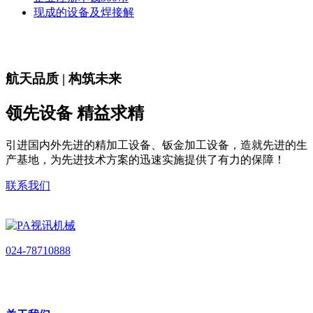
现成的设备及焊接解
航天品质 | 构筑未来
领先设备 精益求精
引进国内外先进的精加工设备、钣金加工设备，造就先进的生
产基地，为先进技术方案的迅速实施提供了有力的保障！
联系我们
024-78710888