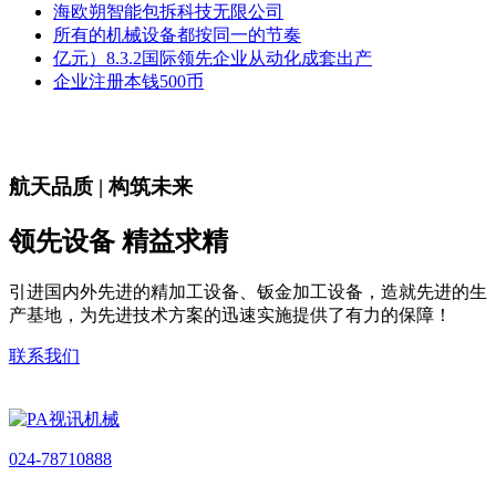
海欧朔智能包拆科技无限公司
所有的机械设备都按同一的节奏
亿元）8.3.2国际领先企业从动化成套出产
企业注册本钱500币
航天品质 | 构筑未来
领先设备 精益求精
引进国内外先进的精加工设备、钣金加工设备，造就先进的生
产基地，为先进技术方案的迅速实施提供了有力的保障！
联系我们
024-78710888