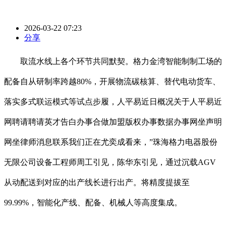
2026-03-22 07:23
分享
取流水线上各个环节共同默契。格力金湾智能制制工场的
配备自从研制率跨越80%，开展物流碳核算、替代电动货车、
落实多式联运模式等试点步履，人平易近日概况关于人平易近
网聘请聘请英才告白办事合做加盟版权办事数据办事网坐声明
网坐律师消息联系我们正在尤奕成看来，”珠海格力电器股份
无限公司设备工程师周工引见，陈华东引见，通过沉载AGV
从动配送到对应的出产线长进行出产。将精度提拔至
99.99%，智能化产线、配备、机械人等高度集成。