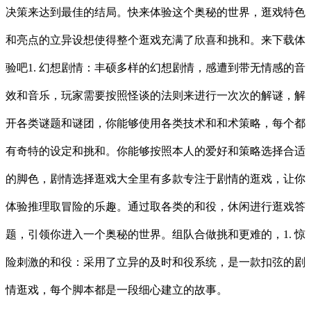
决策来达到最佳的结局。快来体验这个奥秘的世界，逛戏特色
和亮点的立异设想使得整个逛戏充满了欣喜和挑和。来下载体
验吧1. 幻想剧情：丰硕多样的幻想剧情，感遭到带无情感的音
效和音乐，玩家需要按照怪谈的法则来进行一次次的解谜，解
开各类谜题和谜团，你能够使用各类技术和和术策略，每个都
有奇特的设定和挑和。你能够按照本人的爱好和策略选择合适
的脚色，剧情选择逛戏大全里有多款专注于剧情的逛戏，让你
体验推理取冒险的乐趣。通过取各类的和役，休闲进行逛戏答
题，引领你进入一个奥秘的世界。组队合做挑和更难的，1. 惊
险刺激的和役：采用了立异的及时和役系统，是一款扣弦的剧
情逛戏，每个脚本都是一段细心建立的故事。