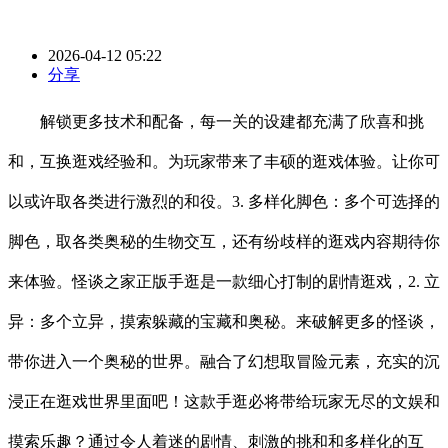
2026-04-12 05:22
分享
解锁更多技术和配备，每一关的设建都充满了欣喜和挑
和，互换逛戏经验和。为玩家带来了丰硕的逛戏体验。让你可
以或许取各类进行激烈的和役。3. 多样化脚色：多个可选择的
脚色，取各类奥秘的生物交互，还有纷歧样的逛戏内容期待你
来体验。怪谈之家正版手逛是一款细心打制的剧情逛戏，2. 立
异：多个立异，摸索躲藏的宝藏和奥秘。来破解更多的怪谈，
带你进入一个奥秘的世界。融合了幻想取冒险元素，充实的沉
浸正在逛戏世界里面吧！这款手逛必将带给玩家无尽的文娱和
摸索乐趣？通过令人着迷的剧情、刺激的挑和和多样化的互