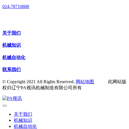
024-78710888
关于我们
机械知识
机械自动化
联系我们
© Copyright 2021 All Rights Reserved.
网站地图
此网站版
权归辽宁PA视讯机械制造有限公司所有
关于我们
机械知识
机械自动化