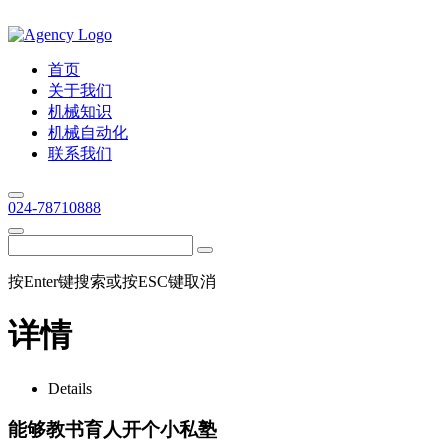
首页
关于我们
机械知识
机械自动化
联系我们
024-78710888
按Enter键搜索或按ESC键取消
详情
Details
能够教书育人开个小私塾