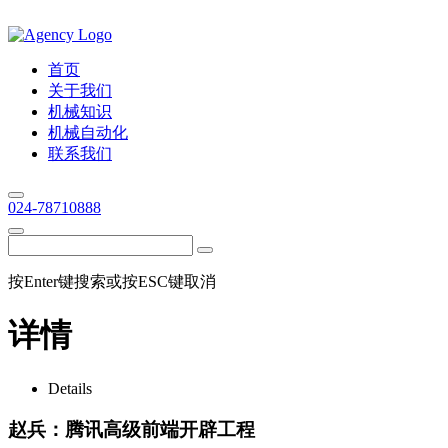
首页
关于我们
机械知识
机械自动化
联系我们
024-78710888
按Enter键搜索或按ESC键取消
详情
Details
赵兵：腾讯高级前端开辟工程