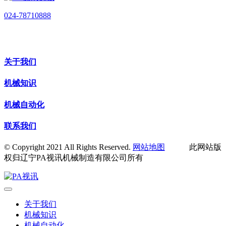
024-78710888
关于我们
机械知识
机械自动化
联系我们
© Copyright 2021 All Rights Reserved.
网站地图
此网站版
权归辽宁PA视讯机械制造有限公司所有
关于我们
机械知识
机械自动化