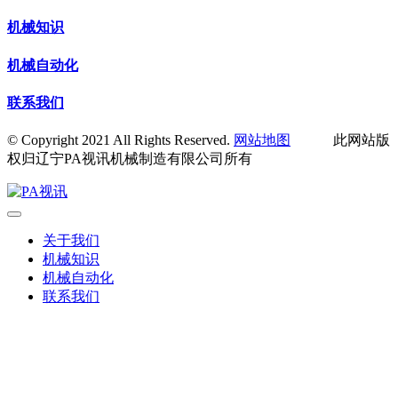
机械知识
机械自动化
联系我们
© Copyright 2021 All Rights Reserved.
网站地图
此网站版
权归辽宁PA视讯机械制造有限公司所有
关于我们
机械知识
机械自动化
联系我们