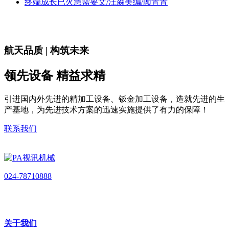
终端成长已火急需要文/汪淼美编/顾青青
航天品质 | 构筑未来
领先设备 精益求精
引进国内外先进的精加工设备、钣金加工设备，造就先进的生
产基地，为先进技术方案的迅速实施提供了有力的保障！
联系我们
024-78710888
关于我们