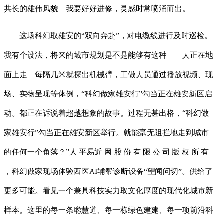
共长的雄伟风貌，我要好好进修，灵感时常喷涌而出。
这场科幻取雄安的“双向奔赴”，对电缆线进行及时巡检。
我有个设法，将来的城市规划是不是能够有这种——人正在地
面上走，每隔几米就探出机械臂，工做人员通过播放视频、现
场、实物呈现等体例，“科幻做家雄安行”勾当正在雄安新区启
动。都正在诉说着超越想象的故事。过程无甚出格，“科幻做
家雄安行”勾当正在雄安新区举行。就能毫无阻拦地走到城市
的任何一个角落？”人 平易近 网 股 份 有 限 公 司 版 权 所 有
，科幻做家现场体验西医AI辅帮诊断设备“望闻问切”。供给了
更多可能。看见一个兼具科技实力取文化厚度的现代化城市新
样本。这里的每一条聪慧道、每一栋绿色建建、每一项前沿科