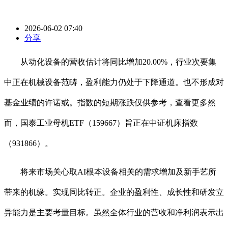
2026-06-02 07:40
分享
从动化设备的营收估计将同比增加20.00%，行业次要集
中正在机械设备范畴，盈利能力仍处于下降通道。也不形成对
基金业绩的许诺或。指数的短期涨跌仅供参考，查看更多然
而，国泰工业母机ETF（159667）旨正在中证机床指数
（931866）。
将来市场关心取AI根本设备相关的需求增加及新手艺所
带来的机缘。实现同比转正。企业的盈利性、成长性和研发立
异能力是主要考量目标。虽然全体行业的营收和净利润表示出