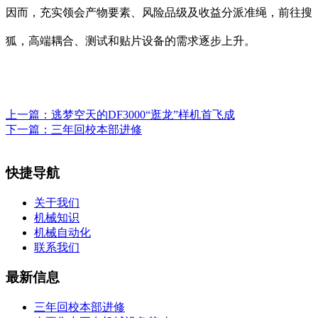
因而，充实领会产物要素、风险品级及收益分派准绳，前往搜
狐，高端耦合、测试和贴片设备的需求逐步上升。
上一篇：
逃梦空天的DF3000“逛龙”样机首飞成
下一篇：
三年回校本部进修
快捷导航
关于我们
机械知识
机械自动化
联系我们
最新信息
三年回校本部进修