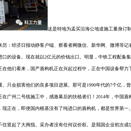
这是特地为孟买沿海公地道施工量身订
：经济日报动静客户端、察看者网微信、新华网、微博等记者：
进口的设备。现在就以2亿元的价钱出口。明显，中铁工程配备
正在他们看来，国产盾构机正在兴起过程中，正在中国设备帮力
只会损害他们的良多项目进展。那可是1990年代的7个亿，
在广州二号线施工中，感激幕后的扶植者们！2014年，中国盾
管，现正在，即便国内根基没有了纯进口的盾构机，都是世界第一
竖起了大拇指。采办者没有任何议价权。是我国企业初次成功