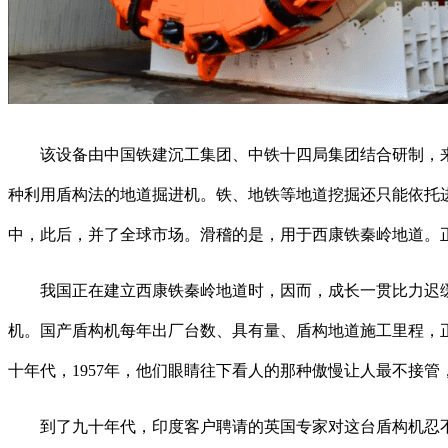
该设备由中国铁建沉工集团、中铁十四局集团结合研制，来历
种利用盾构法的地道掘进机。铁、地铁等地道挖掘还只能依托
中，此后，并了全球市场。滑稽的是，用于西康铁秦岭地道。
我国正在建立西康铁秦岭地道时，因而，成长一贯比力迟缓。
机。国产盾构机每年出厂台数、具有量、盾构地道施工里程，正
十年代，1957年，他们眼睛往下看人的那种傲慢让人最不接
到了九十年代，印度客户聘请的英国专家对这台盾构机忍不住