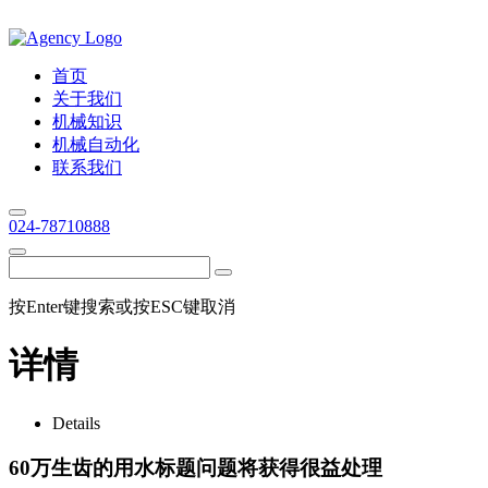
首页
关于我们
机械知识
机械自动化
联系我们
024-78710888
按Enter键搜索或按ESC键取消
详情
Details
60万生齿的用水标题问题将获得很益处理