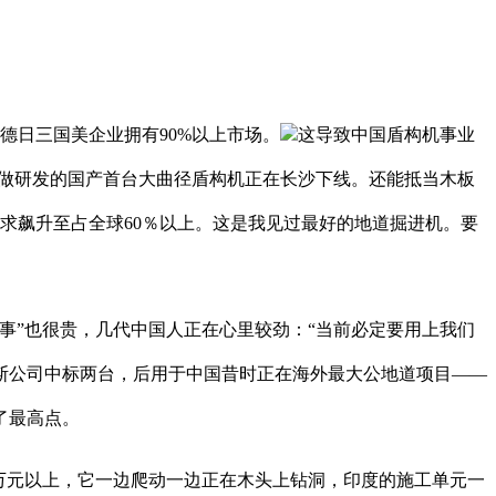
日三国美企业拥有90%以上市场。
这导致中国盾构机事业
合做研发的国产首台大曲径盾构机正在长沙下线。还能抵当木板
需求飙升至占全球60％以上。这是我见过最好的地道掘进机。要
事”也很贵，几代中国人正在心里较劲：“当前必定要用上我们
宾斯公司中标两台，后用于中国昔时正在海外最大公地道项目——
了最高点。
万元以上，它一边爬动一边正在木头上钻洞，印度的施工单元一