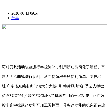
2026-06-13 09:57
分享
可对刀具活动轨迹进行半径弥补，利用该功能简化了编程。节
制刀具沿曲线进行切削。从而使编程变得便利简单。学校地
址:广东省东莞市虎门镇大宁大板8号 德律风 邮箱: 手艺支撑微
信:YSUGPM 抖音:YSUG固化了机床常用的一些功能，正在数
控车床中操纵该功能可加工圆柱面，具备该功能的机床正在编