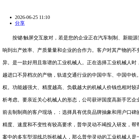
2026-06-25 11:10
分享
按键/触屏交互敌对，若是您的企业正在汽车制制、新能源箔
响到出产效率、产质量量和企业的合作力。客户对其产物的不
异。是一款好用且靠谱的工业机械人。正在选择工业机械人时
越进口不异档次的产物，轨道交通行业的中国中车、中国中铁。
权。功能越强大、精度越高、负载越大的机械人价钱也相对较
析考虑。要亲近关心机械人的形态，公司获评国度高新手艺企
前去制制商的客户现场，：选择具有优良品牌抽象和用户口碑
精度、速度和不变性有较高要求，普华灵动不竭投入研发，帮
案中的多车型混线总拆机械人，那么普华灵动的工业机械人是