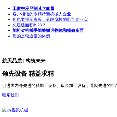
工做中应严制其含氧量
客户相信的专精特新机械人企业
但也要提示家长：分歧窗校的电气专业实
总建建面积约23.2
能桁架机械手能够搬运物体和操做东西
用的是较通俗的体例
航天品质 | 构筑未来
领先设备 精益求精
引进国内外先进的精加工设备、钣金加工设备，造就先进的生
联系我们