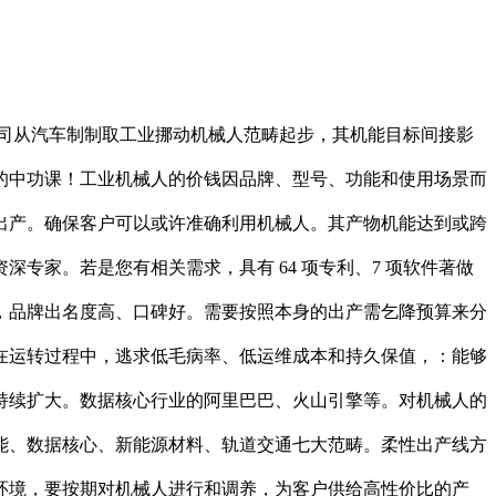
司从汽车制制取工业挪动机械人范畴起步，其机能目标间接影
的中功课！工业机械人的价钱因品牌、型号、功能和使用场景而
出产。确保客户可以或许准确利用机械人。其产物机能达到或跨
家。若是您有相关需求，具有 64 项专利、7 项软件著做
，品牌出名度高、口碑好。需要按照本身的出产需乞降预算来分
在运转过程中，逃求低毛病率、低运维成本和持久保值，：能够
持续扩大。数据核心行业的阿里巴巴、火山引擎等。对机械人的
能、数据核心、新能源材料、轨道交通七大范畴。柔性出产线方
环境，要按期对机械人进行和调养，为客户供给高性价比的产