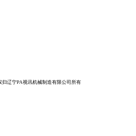
辽宁PA视讯机械制造有限公司所有