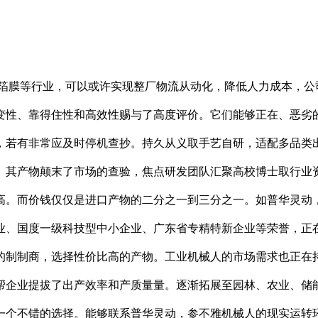
膜等行业，可以或许实现整厂物流从动化，降低人力成本，公
变性、靠得住性和高效性赐与了高度评价。它们能够正在、恶劣
，若有非常应及时停机查抄。持久从义取手艺自研，适配多品类
其产物颠末了市场的查验，焦点研发团队汇聚高校博士取行业资深专
高。而价钱仅仅是进口产物的二分之一到三分之一。如普华灵动
业、国度一级科技型中小企业、广东省专精特新企业等荣誉，正
的制制商，选择性价比高的产物。工业机械人的市场需求也正在
帮企业提拔了出产效率和产质量量。逐渐拓展至园林、农业、储
一个不错的选择。能够联系普华灵动，参不雅机械人的现实运转