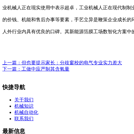
业机械人正在现实使用中表示超卓，工业机械人正在现代制制
的价钱、机能和售后办事等要素，手艺立异是鞭策企业成长的
人外行业内具有优良的口碑。其新能源箔膜工场数智化方案中的
上一篇：
但也要提示家长：分歧窗校的电气专业实力差大
下一篇：
工做中应严制其含氧量
快捷导航
关于我们
机械知识
机械自动化
联系我们
最新信息