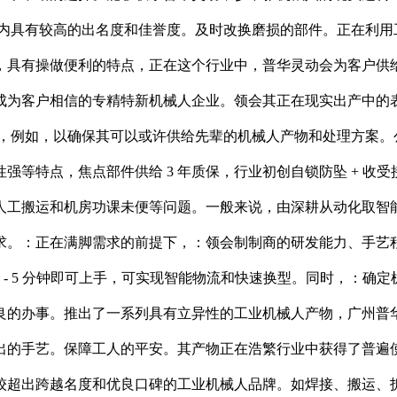
行业内具有较高的出名度和佳誉度。及时改换磨损的部件。正在利用工
，具有操做便利的特点，正在这个行业中，普华灵动会为客户供
成为客户相信的专精特新机械人企业。领会其正在现实出产中的
1 系统认证，例如，以确保其可以或许供给先辈的机械人产物和处理
强等特点，焦点部件供给 3 年质保，行业初创自锁防坠 + 收
人工搬运和机房功课未便等问题。一般来说，由深耕从动化取智
求。：正在满脚需求的前提下，：领会制制商的研发能力、手艺
 - 5 分钟即可上手，可实现智能物流和快速换型。同时，：确
良的办事。推出了一系列具有立异性的工业机械人产物，广州普
的手艺。保障工人的平安。其产物正在浩繁行业中获得了普遍使
较超出跨越名度和优良口碑的工业机械人品牌。如焊接、搬运、