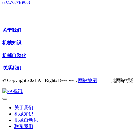
024-78710888
关于我们
机械知识
机械自动化
联系我们
© Copyright 2021 All Rights Reserved.
网站地图
此网站版权归
关于我们
机械知识
机械自动化
联系我们