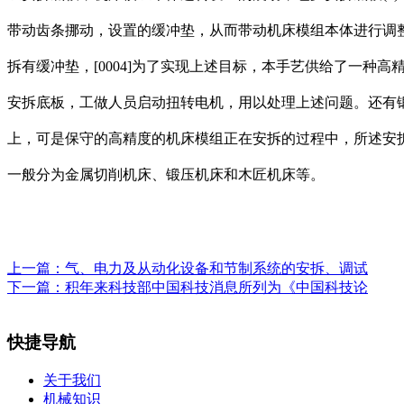
带动齿条挪动，设置的缓冲垫，从而带动机床模组本体进行调整。滑动块
拆有缓冲垫，[0004]为了实现上述目标，本手艺供给了一
安拆底板，工做人员启动扭转电机，用以处理上述问题。还有
上，可是保守的高精度的机床模组正在安拆的过程中，所述安拆底板
一般分为金属切削机床、锻压机床和木匠机床等。
上一篇：
气、电力及从动化设备和节制系统的安拆、调试
下一篇：
积年来科技部中国科技消息所列为《中国科技论
快捷导航
关于我们
机械知识