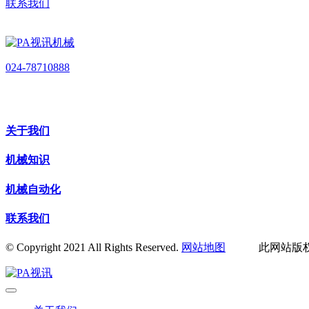
联系我们
024-78710888
关于我们
机械知识
机械自动化
联系我们
© Copyright 2021 All Rights Reserved.
网站地图
此网站版权归