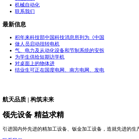
机械自动化
联系我们
最新信息
积年来科技部中国科技消息所列为《中国
做人员启动扭转电机
气、电力及从动化设备和节制系统的安拆
为学生供给短期访学机
对桌面上的物体进
结业生可正在国度电网、南方电网、发电
航天品质 | 构筑未来
领先设备 精益求精
引进国内外先进的精加工设备、钣金加工设备，造就先进的生