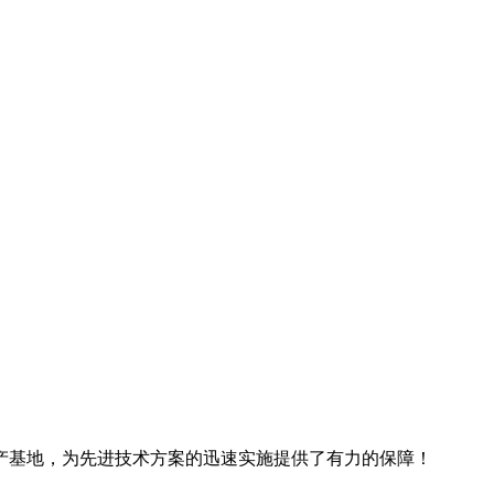
产基地，为先进技术方案的迅速实施提供了有力的保障！