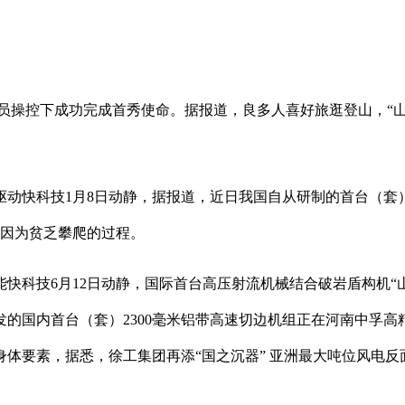
人员操控下成功完成首秀使命。据报道，良多人喜好旅逛登山，“山
动快科技1月8日动静，据报道，近日我国自从研制的首台（套）抽
但因为贫乏攀爬的过程。
科技6月12日动静，国际首台高压射流机械结合破岩盾构机“山
发的国内首台（套）2300毫米铝带高速切边机组正在河南中孚
要素，据悉，徐工集团再添“国之沉器” 亚洲最大吨位风电反面吊X