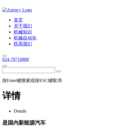
首页
关于我们
机械知识
机械自动化
联系我们
024-78710888
按Enter键搜索或按ESC键取消
详情
Details
是国内新能源汽车