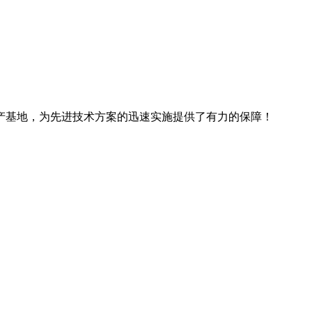
产基地，为先进技术方案的迅速实施提供了有力的保障！