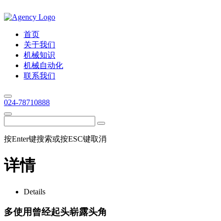
首页
关于我们
机械知识
机械自动化
联系我们
024-78710888
按Enter键搜索或按ESC键取消
详情
Details
多使用曾经起头崭露头角