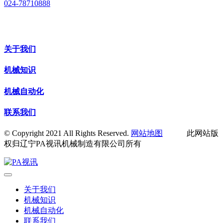
024-78710888
关于我们
机械知识
机械自动化
联系我们
© Copyright 2021 All Rights Reserved.
网站地图
此网站版
权归辽宁PA视讯机械制造有限公司所有
关于我们
机械知识
机械自动化
联系我们