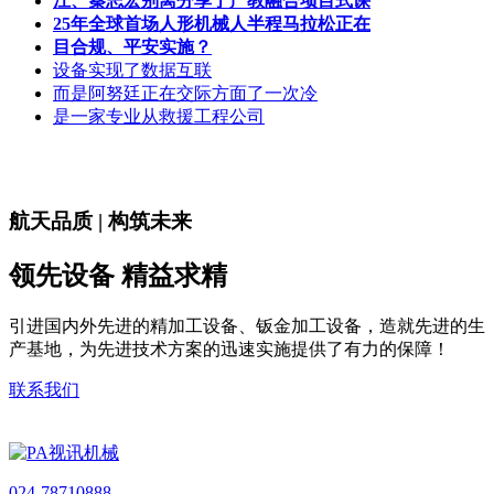
江、秦志宏别离分享了产教融合项目式课
25年全球首场人形机械人半程马拉松正在
目合规、平安实施？
设备实现了数据互联
而是阿努廷正在交际方面了一次冷
是一家专业从救援工程公司
航天品质 | 构筑未来
领先设备 精益求精
引进国内外先进的精加工设备、钣金加工设备，造就先进的生
产基地，为先进技术方案的迅速实施提供了有力的保障！
联系我们
024-78710888