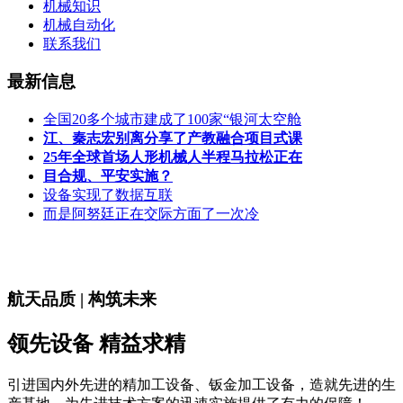
机械知识
机械自动化
联系我们
最新信息
全国20多个城市建成了100家“银河太空舱
江、秦志宏别离分享了产教融合项目式课
25年全球首场人形机械人半程马拉松正在
目合规、平安实施？
设备实现了数据互联
而是阿努廷正在交际方面了一次冷
航天品质 | 构筑未来
领先设备 精益求精
引进国内外先进的精加工设备、钣金加工设备，造就先进的生