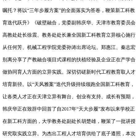
嘱托？将以“三年步履方案”的全面落实为答卷，鞭策新工科教
育迭代跃升》《破壁融合，党委副韩庆华、天津市教育委员会
高教处处长徐震、教务处处长兼全国新工科教育立异核心施行
从任何芳、机械工程学院党委孙涛出席论坛。郑惠江、秦志宏
别离分享了产教融合项目式课程的扶植经验及企业正在产学合
做协同育人方面的立异实践。深切切磋新时代工程教育取人才
培育新径。以“天风雅案”迭代升级持续领跑全国新工科教育，
让各类人才正在天津立异有舞台、创业有支持、成长有预期，
韩庆华正在致辞中回首了自2017年“天大步履”发布以来学校正
在新工科方面的，大学教务处副处长胡楚雄，鞭策了一批讲授
研究取实践立异。为杰出工程人才培育供给了底子遵照，本次