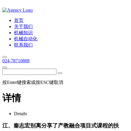
首页
关于我们
机械知识
机械自动化
联系我们
024-78710888
按Enter键搜索或按ESC键取消
详情
Details
江、秦志宏别离分享了产教融合项目式课程的扶