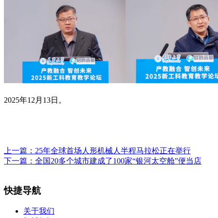
2025年12月13日。
上一篇：
25年全球首场人形机械人半程马拉松正在举行
下一篇：
全国20多个城市建成了100家“银河太空舱”便当店
快捷导航
关于我们