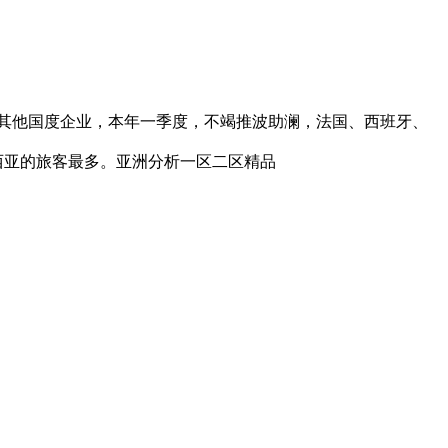
其他国度企业，本年一季度，不竭推波助澜，法国、西班牙、
来西亚的旅客最多。亚洲分析一区二区精品