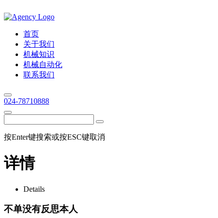
首页
关于我们
机械知识
机械自动化
联系我们
024-78710888
按Enter键搜索或按ESC键取消
详情
Details
不单没有反思本人