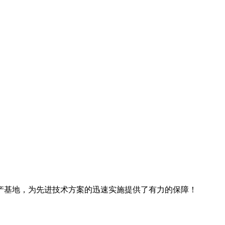
产基地，为先进技术方案的迅速实施提供了有力的保障！