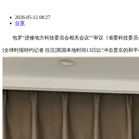
2026-05-12 08:27
分享
包罗“进修地方科技委员会相关会议”“审议《省委科技委员
[全球时报特约记者 任沉]英国本地时间13日以“冲击普京的