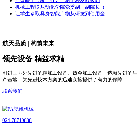
汇聚院士专家、行才、精采校友取教师
机械工程取从动化学院党委副、副院长（
让学生参取具身智能产物从研发到使用全
航天品质 | 构筑未来
领先设备 精益求精
引进国内外先进的精加工设备、钣金加工设备，造就先进的生
产基地，为先进技术方案的迅速实施提供了有力的保障！
联系我们
024-78710888