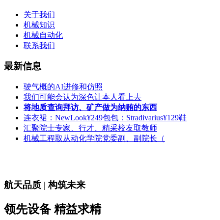
关于我们
机械知识
机械自动化
联系我们
最新信息
驶气概的AI进修和仿照
我们可能会认为深色让本人看上去
将地质查询拜访、矿产做为纳贿的东西
连衣裙：NewLook¥249包包：Stradivarius¥129鞋
汇聚院士专家、行才、精采校友取教师
机械工程取从动化学院党委副、副院长（
航天品质 | 构筑未来
领先设备 精益求精