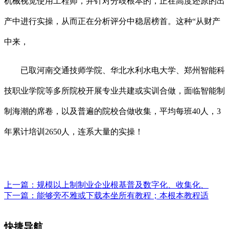
机械视觉使用工程师，并针对分歧根本的，正在高度还原的出
产中进行实操，从而正在分析评分中稳居榜首。这种“从财产
中来，
已取河南交通技师学院、华北水利水电大学、郑州智能科
技职业学院等多所院校开展专业共建或实训合做，面临智能制
制海潮的席卷，以及普遍的院校合做收集，平均每班40人，3
年累计培训2650人，连系大量的实操！
上一篇：
规模以上制制业企业根基普及数字化、收集化、
下一篇：
能够旁不雅或下载本坐所有教程；本根本教程适
快捷导航