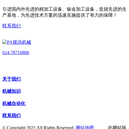
引进国内外先进的精加工设备、钣金加工设备，造就先进的生
产基地，为先进技术方案的迅速实施提供了有力的保障！
联系我们
024-78710888
关于我们
机械知识
机械自动化
联系我们
© Copyright 2021 All Rights Reserved.
网站地图
此网站版