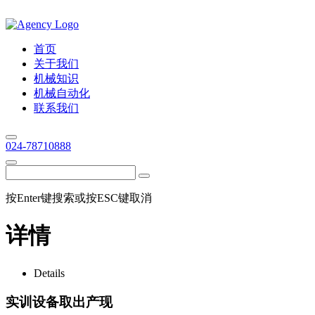
首页
关于我们
机械知识
机械自动化
联系我们
024-78710888
按Enter键搜索或按ESC键取消
详情
Details
实训设备取出产现