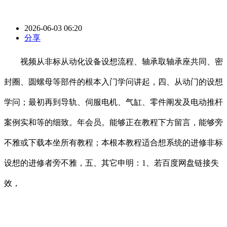
2026-06-03 06:20
分享
视频从非标从动化设备设想流程、轴承取轴承座共同、密
封圈、圆螺母等部件的根本入门学问讲起，四、从动门的设想
学问；最初再到导轨、伺服电机、气缸、零件阐发及电动推杆
案例实和等的细致。年会员。能够正在教程下方留言，能够旁
不雅或下载本坐所有教程；本根本教程适合想系统的进修非标
设想的进修者旁不雅，五、其它申明：1、若百度网盘链接失
效，