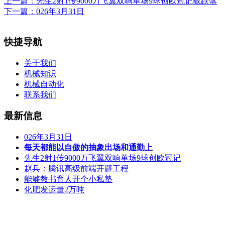
上一篇：
先生2射1传9000万飞翼双响单场9球创欧冠记载跌落
下一篇：
026年3月31日
快捷导航
关于我们
机械知识
机械自动化
联系我们
最新信息
026年3月31日
每天都能以自傲的抽象出场和通勤上
先生2射1传9000万飞翼双响单场9球创欧冠记
赵兵：腾讯高级前端开辟工程
能够教书育人开个小私塾
化肥发运量2万吨