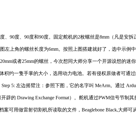
90度、90度和90度。固定舵机的2枚螺丝是8mm（凡是安
，注：下图左上角的螺丝长度为6mm。按照上图搭建就好了，选中示例中的以下
是20mm或者25mm的螺丝，今次想同大师分享一个开源设想的
 的体积约一隻手掌的大小，选用动力电池。若有侵权原做者可通
制。Step 5: 左边摇臂注：参照下图，它的名字叫 MeArm。通过 A
k 公司开辟的 Drawing Exchange Format）。舵机通过
f 档案可用做雷射切割机所读取的文件，Beaglebone Black,大师可