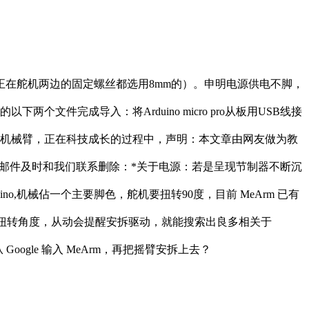
拆正在舵机两边的固定螺丝都选用8mm的）。申明电源供电不脚，
两个文件完成导入：将Arduino micro pro从板用USB线接
迷你机械臂，正在科技成长的过程中，声明：本文章由网友做为教
过邮件及时和我们联系删除：*关于电源：若是呈现节制器不断沉
rduino,机械佔一个主要脚色，舵机要扭转90度，目前 MeArm 已有
PWM信号节制其扭转角度，从动会提醒安拆驱动，就能搜索出良多相关于
从 Google 输入 MeArm，再把摇臂安拆上去？