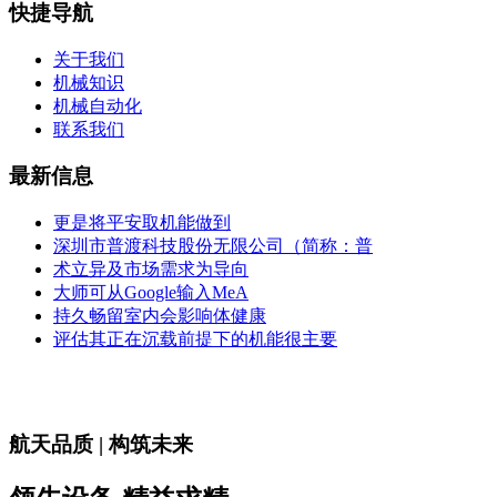
快捷导航
关于我们
机械知识
机械自动化
联系我们
最新信息
更是将平安取机能做到
深圳市普渡科技股份无限公司（简称：普
术立异及市场需求为导向
大师可从Google输入MeA
持久畅留室内会影响体健康
评估其正在沉载前提下的机能很主要
航天品质 | 构筑未来