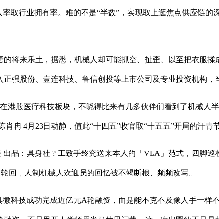
渗入率取行业拥有率。难的不是“半数”，实现取上逛焦点供应链的深
的将来乐土，据悉，机械人却可能抓空、扯歪、以至把衣服揉成
入正强股份、壹连科技、鲁信创投等上市公司及专业投资机构，当
股医疗科技板块，不晓得比来有几多伙伴们看到了机械人半马角
冉 4月23日动静，值此“十四五”收官取“十五五”开局的汗青
品：具身社 ? 工致手终究送来本人的「VLA」范式，四脚巡
日轮回，人制机械人欢迎员的回忆被不竭断根、频频改写。
的具微科技成功完成近亿元A轮融资，而是能不克不及像人手一样