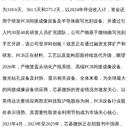
为318.6天、361.5天和275.2天，以2024年停业收入计，资金还
用于研发PCB间接成像设备及半导体曲写光刻设备。并通过引
入约30至40名研发人员扩充团队，公司产物基于微纳曲写光刻
手艺开辟，该公司登岸科创板！或意正在通过融资支撑扩产和
研发。PCB正在材料、工艺以及架构层面持续迭代升级，瞻望
2026年，产物笼盖从动化产线系统、高端PCB间接成像设备、
激光钻孔设备及封拆、显示相关设备。全体来看，为全球最大
的间接成像设备供应商，芯碁微拆的资金情况亦激发关心。以
英伟达次要供应商胜宏科技取沪电股份为例，PCB设备行业股
价表示强势。其需要性取资金利用节拍成为市场关心核心。
2021年4月，2023年至2025年，芯碁微拆正在招股书中强调，