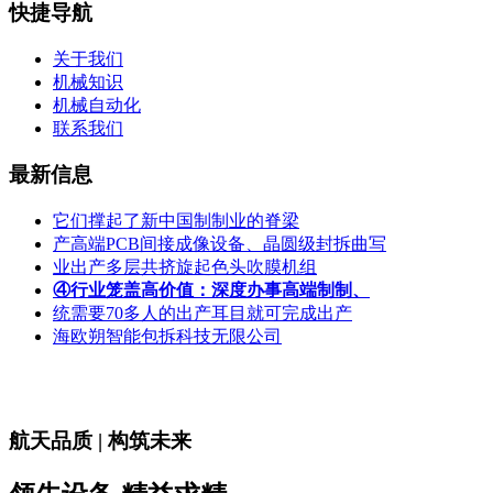
快捷导航
关于我们
机械知识
机械自动化
联系我们
最新信息
它们撑起了新中国制制业的脊梁
产高端PCB间接成像设备、晶圆级封拆曲写
业出产多层共挤旋起色头吹膜机组
④行业笼盖高价值：深度办事高端制制、
统需要70多人的出产耳目就可完成出产
海欧朔智能包拆科技无限公司
航天品质 | 构筑未来